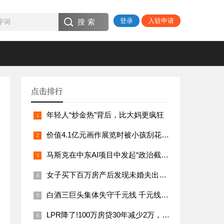
登录
入驻申请
点击排行
年轻人“炒金热”背后，比大妈更疯狂
价值4.1亿元画作展览时被小孩刮花，作品为栗色上的灰橙8号
马斯克在中东AI项目中发起“政治截胡”，xAI公司寻求加入阿联酋数十亿美元计划
女子买下百万房产后发现未婚夫出轨，法官这样判
白酒三巨头集体失守千元线 千元线更难守
LPR降了!100万房贷30年减少2万，市场影响几何？