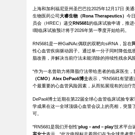
上海和加利福尼亚州圣巴巴拉
2025年12月17日
美通
生物医药公司
大睿生物（
Rona Therapeutics）
今
员会（HREC）递交
RN5681
的临床试验申请
，推进
I期临床试验预计将于2026年第一季度开始给药。
RN5681是一种GalNAc偶联的双靶向siRNA，旨在
性心血管疾病驱动因子。通过单一分子同时降低低密
脂改善，并解决当前疗法未能消除的持续性残余风
“作为一名曾助力将降脂疗法带给患者的临床医生，我
（CMO）Alex DePaoli博士
表示，“RN5681有
个最重要的心血管风险因素，从而拓展现有的治疗范
DePaoli博士近期在第22届
全球心血管临床试验专家
学成果在这一全球顶级心血管会议上的亮相，突显了
可。
“RN5681是我们开创性‘
plug－and－play
‘技术平台
宾女士
表示，“此次申报标志着我们在为全球患者带