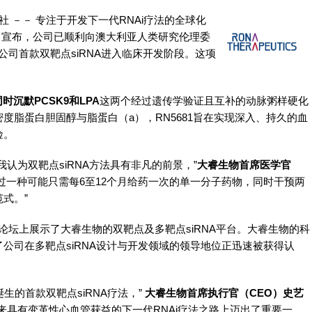
社 －－ 专注于开发下一代RNAi疗法的全球化
日宣布，
公司已顺利向澳大利亚人类研究伦理委
公司首款双靶点siRNA进入临床开发阶段。这项
同时沉默PCSK9和LPA
这两个经过遗传学验证且互补的动脉粥样硬化
度脂蛋白胆固醇与脂蛋白（a），RN5681旨在实现深入、持久的血
险。
认为双靶点siRNA方法具有非凡的前景，”
大睿生物首席医学官
望通过一种可能只需每6至12个月给药一次的单一分子药物，同时干预两
式。”
论坛
上展示了大睿生物的双靶点及多靶点siRNA平台。大睿生物的科
公司在多靶点siRNA设计与开发领域的领导地位正迅速被获得认
诞生的首款双靶点siRNA疗法，”
大睿生物首席执行官（CEO）史艺
来具有变革性心血管获益的下一代RNAi疗法之路上迈出了重要一