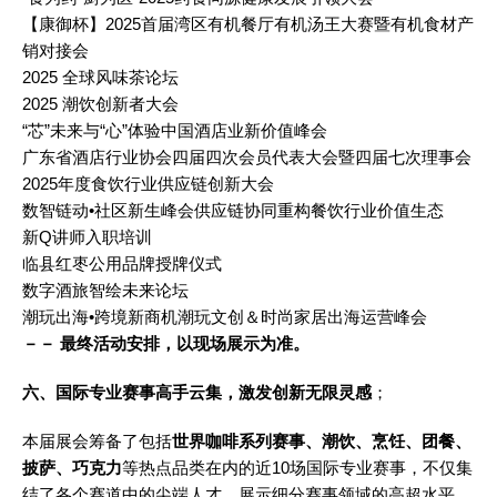
【康御杯】2025首届湾区有机餐厅有机汤王大赛暨有机食材产
销对接会
2025 全球风味茶论坛
2025 潮饮创新者大会
“芯”未来与“心”体验中国酒店业新价值峰会
广东省酒店行业协会四届四次会员代表大会暨四届七次理事会
2025年度食饮行业供应链创新大会
数智链动•社区新生峰会供应链协同重构餐饮行业价值生态
新Q讲师入职培训
临县红枣公用品牌授牌仪式
数字酒旅智绘未来论坛
潮玩出海•跨境新商机潮玩文创＆时尚家居出海运营峰会
－－ 最
终活动安排，以现场展示为准。
六、国际专业赛事高手云集，激发创新无限灵感
；
本届展会筹备了包括
世界咖啡系列赛事、潮饮、烹饪、团餐、
披萨、巧克力
等热点品类在内的近10场国际专业赛事，不仅集
结了各个赛道中的尖端人才，展示细分赛事领域的高超水平，