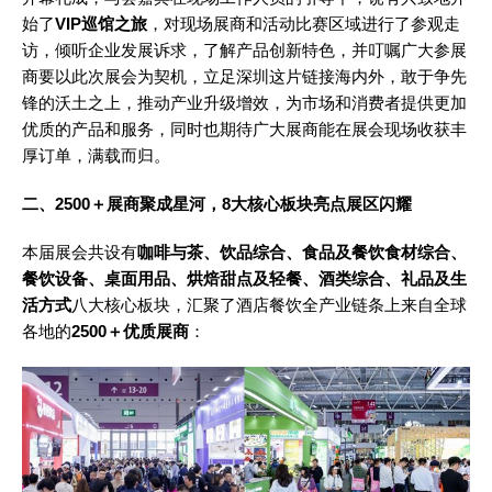
始了
VIP巡馆之旅
，对现场展商和活动比赛区域进行了参观走
访，倾听企业发展诉求，了解产品创新特色，并叮嘱广大参展
商要以此次展会为契机，立足深圳这片链接海内外，敢于争先
锋的沃土之上，推动产业升级增效，为市场和消费者提供更加
优质的产品和服务，同时也期待广大展商能在展会现场收获丰
厚订单，满载而归。
二、
2500＋展商聚成星河，8大核心板块亮点展区闪耀
本届展会共设有
咖啡与茶、饮品综合、食品及餐饮食材综合、
餐饮设备、桌面用品、烘焙甜点及轻餐、酒类综合、礼品及生
活方式
八大核心板块，汇聚了酒店餐饮全产业链条上来自全球
各地的
2500＋优质展商
：