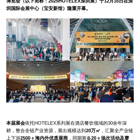
博览会（以下简称：2025HOTELEX深圳展）于12月16日在深
圳国际会展中心（宝安新馆）隆重开幕。
本届展会
依托HOTELEX系列展在酒店餐饮领域的30余年深
耕，整合全链产业资源，展出规模达到
20万㎡
，汇聚全产业链
上下游
2500＋海内外优质展商
，同期筹备
20＋场次活动及赛