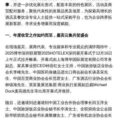
事
，并进一步优化展出形式，配套丰富的特色展区、活动及商
贸配对服务，聚焦代表性的发展品类及场景，为探索高增长的
酒店及餐饮业专业人士提供一站式采购平台，也为企业跨界拓
展新客群、寻求业务增量而深度赋能
。
一、年度收官之作如约而至，嘉宾云集共贺盛会
在现场嘉宾、展商代表、专业媒体和专业观众的满怀期待中，
2025博华深圳联展暨2025HOTELEX深圳展开幕式于12月16日
上午正式拉开帷幕。开幕式由上海博华国际展览有限公司常务
副总、家具事业部CEO钟蓓红女士主持，中国旅游饭店业协会
会长李峰先生、中国医药保健品进出口商会副会长谈圣采先
生、中国百货商业协会会长范君女士、广东酒店行业协会会长
林镇海先生、英富曼展览集团 商业执行发展副总裁Michael
Duck麦高德先生等出席开幕式并致辞。
随后，还邀请到还邀请到中国工业合作协会理事长田玉萍女
士、中国旅游饭店业协会秘书长辛涛女士、全联烘焙业公会国
际华联烘焙总会秘书长康黎娜女士、广东省有机农业协会会长