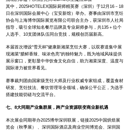
其中，2025HOTELEX国际厨师精英赛（深圳）于12月16－18
日在深圳国际会展中心（宝安新馆）举办。赛事由深圳市烹饪
协会与上海博华国际展览有限公司联合主办，获深圳市人社局
指导，吸引全球知名餐厅品牌及专业厨师参与，共135＋位个
人选手、10支团体队伍同台竞技，规模创历届新高。
本届首次增设“雪天杯”健康新湘菜烹饪大赛，以双赛道集中展
现湘菜“腊鲜香辣、味浓色亮”的独特魅力，既为地域风味提供
展示窗口，更彰显中华饮食文化自信，助力湘菜深度、温度与
国际潜力被世界看见。
赛事裁判团由
国家级
烹饪大师及行业权威专家组成，覆盖食材
研发、烹饪技法、餐饮管理等全领域，确保公平公正，为选手
搭建技能切磋与交流平台。
七、
8大同期产业集群展，跨产业资源联变商业新机遇
本次展会同期举办2025博华深圳联展，链接2025中国烘焙展
览会（秋季展） 、深圳国际酒店及商业空间博览会、深圳国