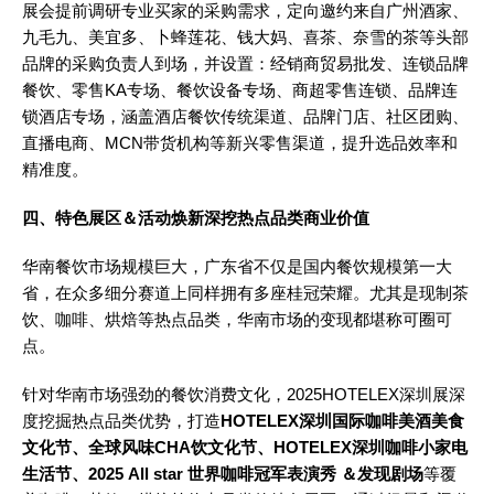
展会提前调研专业买家的采购需求，定向邀约来自广州酒家、
九毛九、美宜多、卜蜂莲花、钱大妈、喜茶、奈雪的茶等头部
品牌的采购负责人到场，并设置：经销商贸易批发、连锁品牌
餐饮、零售KA专场、餐饮设备专场、商超零售连锁、品牌连
锁酒店专场，涵盖酒店餐饮传统渠道、品牌门店、社区团购、
直播电商、MCN带货机构等新兴零售渠道，提升选品效率和
精准度。
四、特色展区
＆活动焕新深挖热点品类商业价值
华南餐饮市场规模巨大，广东省不仅是国内餐饮规模第一大
省，在众多细分赛道上同样拥有多座桂冠荣耀。尤其是现制茶
饮、咖啡、烘焙等热点品类，华南市场的变现都堪称可圈可
点。
针对华南市场强劲的餐饮消费文化，2025HOTELEX深圳展深
度挖掘热点品类优势，打造
HOTELEX深圳国际咖啡美酒美食
文化节、全球风味CHA饮文化节、HOTELEX深圳咖啡小家电
生活节、2025 All star 世界咖啡冠军表演秀 ＆发现剧场
等覆