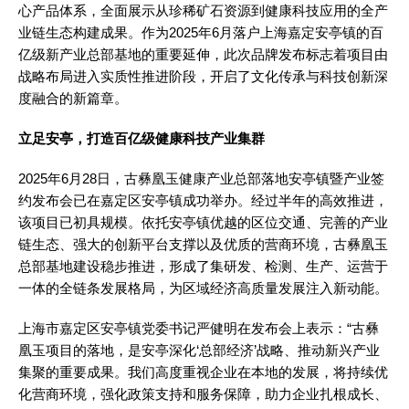
心产品体系，全面展示从珍稀矿石资源到健康科技应用的全产
业链生态构建成果。作为2025年6月落户上海嘉定安亭镇的百
亿级新产业总部基地的重要延伸，此次品牌发布标志着项目由
战略布局进入实质性推进阶段，开启了文化传承与科技创新深
度融合的新篇章。
立足安亭，打造百亿级健康科技产业集群
2025年6月28日，古彝凰玉健康产业总部落地安亭镇暨产业签
约发布会已在嘉定区安亭镇成功举办。经过半年的高效推进，
该项目已初具规模。依托安亭镇优越的区位交通、完善的产业
链生态、强大的创新平台支撑以及优质的营商环境，古彝凰玉
总部基地建设稳步推进，形成了集研发、检测、生产、运营于
一体的全链条发展格局，为区域经济高质量发展注入新动能。
上海市嘉定区安亭镇党委书记严健明在发布会上表示：“古彝
凰玉项目的落地，是安亭深化‘总部经济’战略、推动新兴产业
集聚的重要成果。我们高度重视企业在本地的发展，将持续优
化营商环境，强化政策支持和服务保障，助力企业扎根成长、