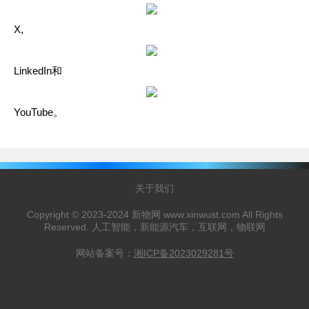
X
,
LinkedIn
和
YouTube
。
关于我们
Copyright © 2023-2024 新物网 www.xinwust.com All Rights
Reserved. 人工智能，新能源汽车，互联网，物联网
网站备案号：
湘ICP备2023029281号